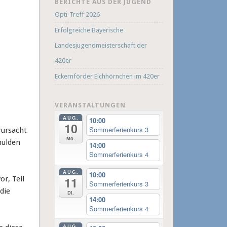
BERICHTE AUS DER JUGEND
Opti-Treff 2026
Erfolgreiche Bayerische
Landesjugendmeisterschaft der
420er
Eckernförder Eichhörnchen im 420er
VERANSTALTUNGEN
AUG.
10:00
10
Sommerferienkurs 3
rursacht
Mo.
hulden
14:00
Sommerferienkurs 4
AUG.
10:00
r, Teil
11
Sommerferienkurs 3
die
Di.
14:00
Sommerferienkurs 4
AUG.