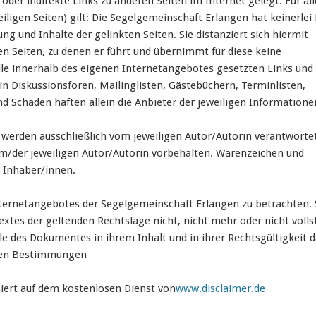
der indirekte Links zu anderen Seiten im Internet gelegt. Für all
eiligen Seiten) gilt: Die Segelgemeinschaft Erlangen hat keinerlei 
ung und Inhalte der gelinkten Seiten. Sie distanziert sich hiermit
ten Seiten, zu denen er führt und übernimmt für diese keine
alle innerhalb des eigenen Internetangebotes gesetzten Links und
 in Diskussionsforen, Mailinglisten, Gästebüchern, Terminlisten,
d Schäden haften allein die Anbieter der jeweiligen Informatione
werden ausschließlich vom jeweiligen Autor/Autorin verantwortet,
m/der jeweiligen Autor/Autorin vorbehalten. Warenzeichen und
 Inhaber/innen.
Internetangebotes der Segelgemeinschaft Erlangen zu betrachten.
extes der geltenden Rechtslage nicht, nicht mehr oder nicht volls
ile des Dokumentes in ihrem Inhalt und in ihrer Rechtsgültigkeit 
chen Bestimmungen
iert auf dem kostenlosen Dienst von
www.disclaimer.de